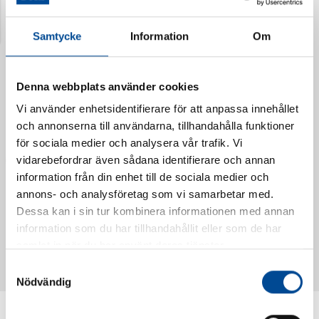
Senast visade produkter
Samtycke
Information
Om
Denna webbplats använder cookies
Vi använder enhetsidentifierare för att anpassa innehållet
och annonserna till användarna, tillhandahålla funktioner
för sociala medier och analysera vår trafik. Vi
vidarebefordrar även sådana identifierare och annan
information från din enhet till de sociala medier och
annons- och analysföretag som vi samarbetar med.
Dessa kan i sin tur kombinera informationen med annan
Vattendoserare Mixometer
Spårkniv Mördarsnigeln
information som du har tillhandahållit eller som de har
62385
62617
samlat in när du har använt deras tjänster.
Samtyckesval
Nödvändig