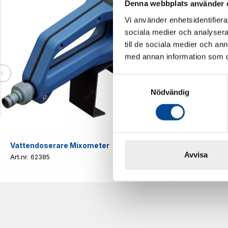
Denna webbplats använder 
Vi använder enhetsidentifierar
sociala medier och analysera 
till de sociala medier och a
med annan information som du 
Samtyckesval
Nödvändig
Vattendoserare Mixometer
Spårkniv Mö
Avvisa
62385
62617