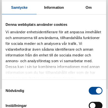
Samtycke
Information
Om
Denna webbplats använder cookies
Vi använder enhetsidentifierare för att anpassa innehållet
och annonserna till användarna, tillhandahålla funktioner
för sociala medier och analysera vår trafik. Vi
vidarebefordrar även sådana identifierare och annan
information från din enhet till de sociala medier och
annons- och analysföretag som vi samarbetar med.
Vattendoserare Mixometer
Spårkniv Mördarsnigeln
Dessa kan i sin tur kombinera informationen med annan
62385
62617
information som du har tillhandahållit eller som de har
samlat in när du har använt deras tjänster.
Samtyckesval
Nödvändig
Inställningar