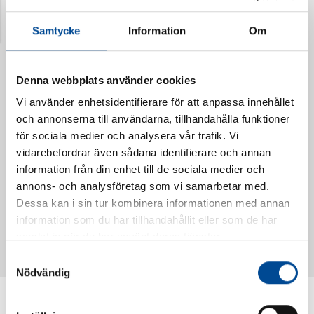
Senast visade produkter
Samtycke
Information
Om
Denna webbplats använder cookies
Vi använder enhetsidentifierare för att anpassa innehållet
och annonserna till användarna, tillhandahålla funktioner
för sociala medier och analysera vår trafik. Vi
vidarebefordrar även sådana identifierare och annan
information från din enhet till de sociala medier och
annons- och analysföretag som vi samarbetar med.
Dessa kan i sin tur kombinera informationen med annan
Vattendoserare Mixometer
Spårkniv Mördarsnigeln
information som du har tillhandahållit eller som de har
62385
62617
samlat in när du har använt deras tjänster.
Samtyckesval
Nödvändig