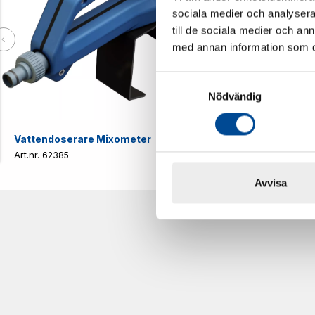
sociala medier och analysera 
till de sociala medier och a
med annan information som du 
Samtyckesval
Nödvändig
Vattendoserare Mixometer
Spårkniv Mö
62385
62617
Avvisa