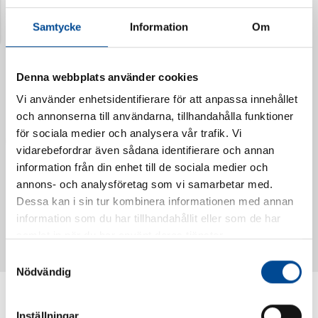
Senast visade produkter
Samtycke
Information
Om
Denna webbplats använder cookies
Vi använder enhetsidentifierare för att anpassa innehållet
och annonserna till användarna, tillhandahålla funktioner
för sociala medier och analysera vår trafik. Vi
vidarebefordrar även sådana identifierare och annan
information från din enhet till de sociala medier och
annons- och analysföretag som vi samarbetar med.
Vattendoserare Mixometer
Spårkniv Mördarsnigeln
Dessa kan i sin tur kombinera informationen med annan
62385
62617
information som du har tillhandahållit eller som de har
samlat in när du har använt deras tjänster.
Samtyckesval
Nödvändig
Inställningar