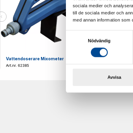
sociala medier och analysera 
till de sociala medier och a
med annan information som du 
Samtyckesval
Nödvändig
Vattendoserare Mixometer
Spårkniv Mö
62385
62617
Avvisa