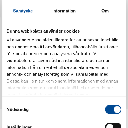
Senast visade produkter
Samtycke
Information
Om
Denna webbplats använder cookies
Vi använder enhetsidentifierare för att anpassa innehållet
och annonserna till användarna, tillhandahålla funktioner
för sociala medier och analysera vår trafik. Vi
vidarebefordrar även sådana identifierare och annan
information från din enhet till de sociala medier och
annons- och analysföretag som vi samarbetar med.
Vattendoserare Mixometer
Spårkniv Mördarsnigeln
Dessa kan i sin tur kombinera informationen med annan
62385
62617
information som du har tillhandahållit eller som de har
samlat in när du har använt deras tjänster.
Samtyckesval
Nödvändig
Inställningar