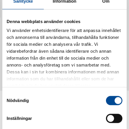
Samtycke
Information
Om
Denna webbplats använder cookies
Vi använder enhetsidentifierare för att anpassa innehållet
och annonserna till användarna, tillhandahålla funktioner
för sociala medier och analysera vår trafik. Vi
vidarebefordrar även sådana identifierare och annan
information från din enhet till de sociala medier och
Vattendoserare Mixometer
Spårkniv Mördarsnigeln
annons- och analysföretag som vi samarbetar med.
62385
62617
Dessa kan i sin tur kombinera informationen med annan
information som du har tillhandahållit eller som de har
samlat in när du har använt deras tjänster.
Samtyckesval
Nödvändig
Inställningar