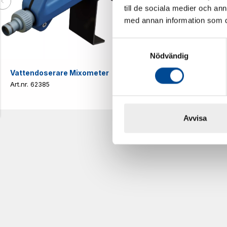
till de sociala medier och a
med annan information som du 
Samtyckesval
Nödvändig
Vattendoserare Mixometer
Spårkniv Mö
62385
62617
Avvisa