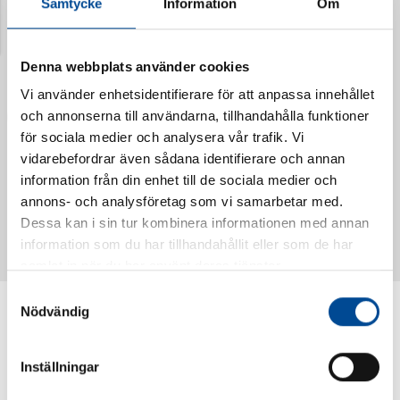
Samtycke
Information
Om
Denna webbplats använder cookies
Vi använder enhetsidentifierare för att anpassa innehållet
och annonserna till användarna, tillhandahålla funktioner
för sociala medier och analysera vår trafik. Vi
vidarebefordrar även sådana identifierare och annan
information från din enhet till de sociala medier och
Vattendoserare Mixometer
Spårkniv Mördarsnigeln
annons- och analysföretag som vi samarbetar med.
62385
62617
Dessa kan i sin tur kombinera informationen med annan
information som du har tillhandahållit eller som de har
samlat in när du har använt deras tjänster.
Samtyckesval
Nödvändig
Inställningar