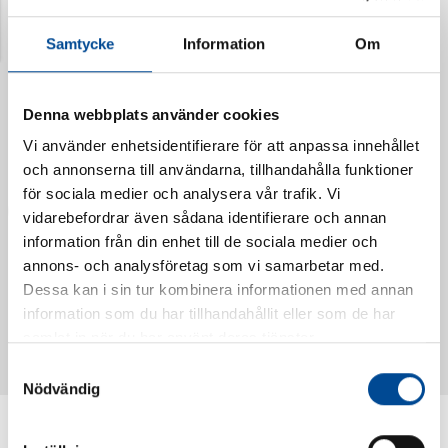
Senast visade produkter
Samtycke
Information
Om
Denna webbplats använder cookies
Vi använder enhetsidentifierare för att anpassa innehållet
och annonserna till användarna, tillhandahålla funktioner
för sociala medier och analysera vår trafik. Vi
vidarebefordrar även sådana identifierare och annan
information från din enhet till de sociala medier och
annons- och analysföretag som vi samarbetar med.
Dessa kan i sin tur kombinera informationen med annan
Vattendoserare Mixometer
Spårkniv Mördarsnigeln
information som du har tillhandahållit eller som de har
62385
62617
samlat in när du har använt deras tjänster.
Samtyckesval
Nödvändig