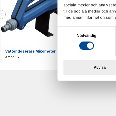
sociala medier och analysera 
till de sociala medier och a
med annan information som du 
Samtyckesval
Nödvändig
Vattendoserare Mixometer
Spårkniv Mö
62385
62617
Avvisa