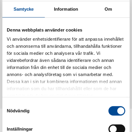
Samtycke
Information
Om
Denna webbplats använder cookies
Vi använder enhetsidentifierare för att anpassa innehållet
och annonserna till användarna, tillhandahålla funktioner
för sociala medier och analysera vår trafik. Vi
vidarebefordrar även sådana identifierare och annan
information från din enhet till de sociala medier och
annons- och analysföretag som vi samarbetar med.
Vattendoserare Mixometer
Spårkniv Mördarsnigeln
Dessa kan i sin tur kombinera informationen med annan
62385
62617
information som du har tillhandahållit eller som de har
samlat in när du har använt deras tjänster.
Samtyckesval
Nödvändig
Inställningar