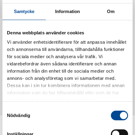
Senast visade produkter
Samtycke
Information
Om
Denna webbplats använder cookies
Vi använder enhetsidentifierare för att anpassa innehållet
och annonserna till användarna, tillhandahålla funktioner
för sociala medier och analysera vår trafik. Vi
vidarebefordrar även sådana identifierare och annan
information från din enhet till de sociala medier och
annons- och analysföretag som vi samarbetar med.
Vattendoserare Mixometer
Spårkniv Mördarsnigeln
Dessa kan i sin tur kombinera informationen med annan
62385
62617
information som du har tillhandahållit eller som de har
samlat in när du har använt deras tjänster.
Samtyckesval
Nödvändig
Inställningar