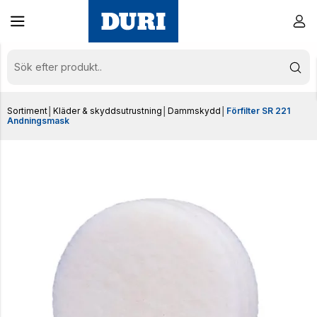
Sortiment
│
Kläder & skyddsutrustning
│
Dammskydd
│
Förfilter SR 221
Andningsmask