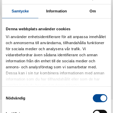
Senast visade produkter
Samtycke
Information
Om
Denna webbplats använder cookies
Vi använder enhetsidentifierare för att anpassa innehållet
och annonserna till användarna, tillhandahålla funktioner
för sociala medier och analysera vår trafik. Vi
vidarebefordrar även sådana identifierare och annan
information från din enhet till de sociala medier och
annons- och analysföretag som vi samarbetar med.
Dessa kan i sin tur kombinera informationen med annan
Vattendoserare Mixometer
Spårkniv Mördarsnigeln
information som du har tillhandahållit eller som de har
62385
62617
samlat in när du har använt deras tjänster.
Samtyckesval
Nödvändig