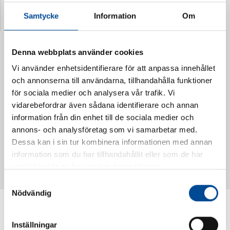
Samtycke
Information
Om
Denna webbplats använder cookies
Vi använder enhetsidentifierare för att anpassa innehållet
och annonserna till användarna, tillhandahålla funktioner
för sociala medier och analysera vår trafik. Vi
vidarebefordrar även sådana identifierare och annan
information från din enhet till de sociala medier och
annons- och analysföretag som vi samarbetar med.
Vattendoserare Mixometer
Spårkniv Mördarsnigeln
Dessa kan i sin tur kombinera informationen med annan
62385
62617
information som du har tillhandahållit eller som de har
samlat in när du har använt deras tjänster.
Samtyckesval
Nödvändig
Inställningar