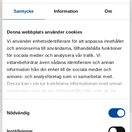
Senast visade produkter
Samtycke
Information
Om
Denna webbplats använder cookies
Vi använder enhetsidentifierare för att anpassa innehållet
och annonserna till användarna, tillhandahålla funktioner
för sociala medier och analysera vår trafik. Vi
vidarebefordrar även sådana identifierare och annan
information från din enhet till de sociala medier och
annons- och analysföretag som vi samarbetar med.
Vattendoserare Mixometer
Spårkniv Mördarsnigeln
Dessa kan i sin tur kombinera informationen med annan
62385
62617
information som du har tillhandahållit eller som de har
samlat in när du har använt deras tjänster.
Samtyckesval
Nödvändig
Inställningar