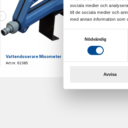
sociala medier och analysera 
till de sociala medier och a
med annan information som du 
Samtyckesval
Nödvändig
Vattendoserare Mixometer
Spårkniv Mö
62385
62617
Avvisa