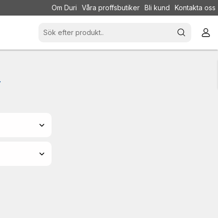
Om Duri
Våra proffsbutiker
Bli kund
Kontakta oss
4