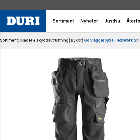
Sortiment
Nyheter
JustNu
Återfö
Sortiment
│
Kläder & skyddsutrustning
│
Byxor
│
Golvläggarbyxa FlexiWork Snic