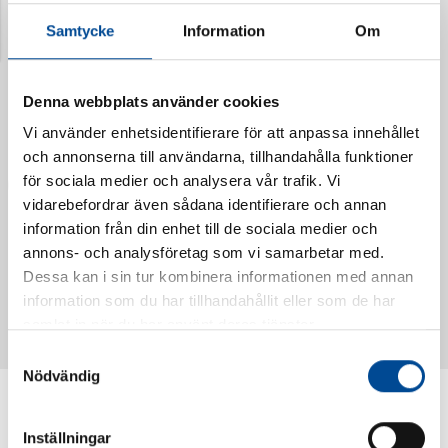
Samtycke
Information
Om
Denna webbplats använder cookies
Vi använder enhetsidentifierare för att anpassa innehållet
och annonserna till användarna, tillhandahålla funktioner
för sociala medier och analysera vår trafik. Vi
vidarebefordrar även sådana identifierare och annan
information från din enhet till de sociala medier och
annons- och analysföretag som vi samarbetar med.
Vattendoserare Mixometer
Spårkniv Mördarsnigeln
Dessa kan i sin tur kombinera informationen med annan
62385
62617
information som du har tillhandahållit eller som de har
samlat in när du har använt deras tjänster.
Samtyckesval
Nödvändig
Inställningar