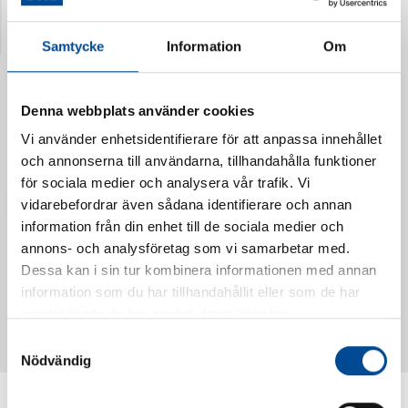
Senast visade produkter
Samtycke
Information
Om
Denna webbplats använder cookies
Vi använder enhetsidentifierare för att anpassa innehållet
och annonserna till användarna, tillhandahålla funktioner
för sociala medier och analysera vår trafik. Vi
vidarebefordrar även sådana identifierare och annan
information från din enhet till de sociala medier och
annons- och analysföretag som vi samarbetar med.
Dessa kan i sin tur kombinera informationen med annan
Vattendoserare Mixometer
Spårkniv Mördarsnigeln
information som du har tillhandahållit eller som de har
62385
62617
samlat in när du har använt deras tjänster.
Samtyckesval
Nödvändig