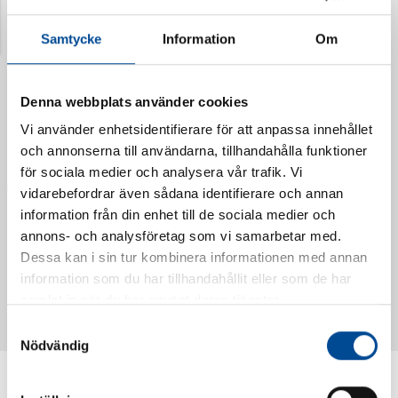
Senast visade produkter
Samtycke
Information
Om
Denna webbplats använder cookies
Vi använder enhetsidentifierare för att anpassa innehållet
och annonserna till användarna, tillhandahålla funktioner
för sociala medier och analysera vår trafik. Vi
vidarebefordrar även sådana identifierare och annan
information från din enhet till de sociala medier och
annons- och analysföretag som vi samarbetar med.
Dessa kan i sin tur kombinera informationen med annan
Vattendoserare Mixometer
Spårkniv Mördarsnigeln
information som du har tillhandahållit eller som de har
62385
62617
samlat in när du har använt deras tjänster.
Samtyckesval
Nödvändig