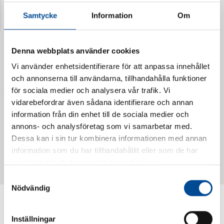
Samtycke
Information
Om
Denna webbplats använder cookies
Vi använder enhetsidentifierare för att anpassa innehållet
och annonserna till användarna, tillhandahålla funktioner
för sociala medier och analysera vår trafik. Vi
vidarebefordrar även sådana identifierare och annan
information från din enhet till de sociala medier och
annons- och analysföretag som vi samarbetar med.
Vattendoserare Mixometer
Spårkniv Mördarsnigeln
Dessa kan i sin tur kombinera informationen med annan
62385
62617
information som du har tillhandahållit eller som de har
samlat in när du har använt deras tjänster.
Samtyckesval
Nödvändig
Inställningar