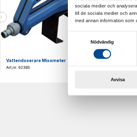
sociala medier och analysera 
till de sociala medier och a
med annan information som du 
Samtyckesval
Nödvändig
Vattendoserare Mixometer
Spårkniv Mö
62385
62617
Avvisa