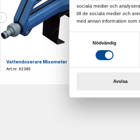
sociala medier och analysera 
till de sociala medier och a
med annan information som du 
Samtyckesval
Nödvändig
Vattendoserare Mixometer
Spårkniv Mö
62385
62617
Avvisa