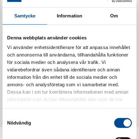
Senast visade produkter
Samtycke
Information
Om
Denna webbplats använder cookies
Vi använder enhetsidentifierare för att anpassa innehållet
och annonserna till användarna, tillhandahålla funktioner
för sociala medier och analysera vår trafik. Vi
vidarebefordrar även sådana identifierare och annan
information från din enhet till de sociala medier och
annons- och analysföretag som vi samarbetar med.
Dessa kan i sin tur kombinera informationen med annan
Vattendoserare Mixometer
Spårkniv Mördarsnigeln
information som du har tillhandahållit eller som de har
62385
62617
samlat in när du har använt deras tjänster.
Samtyckesval
Nödvändig