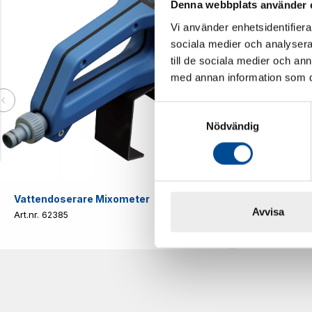
Denna webbplats använder 
Vi använder enhetsidentifierar
sociala medier och analysera 
till de sociala medier och a
med annan information som du 
Samtyckesval
Nödvändig
Vattendoserare Mixometer
Spårkniv Mö
Avvisa
62385
62617