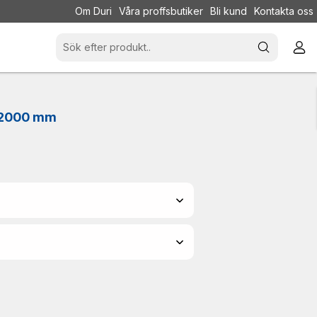
Om Duri
Våra proffsbutiker
Bli kund
Kontakta oss
x2000 mm