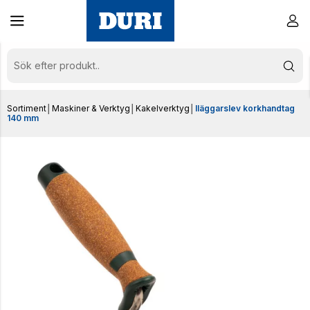
Sortiment
│
Maskiner & Verktyg
│
Kakelverktyg
│
Iläggarslev korkhandtag
140 mm