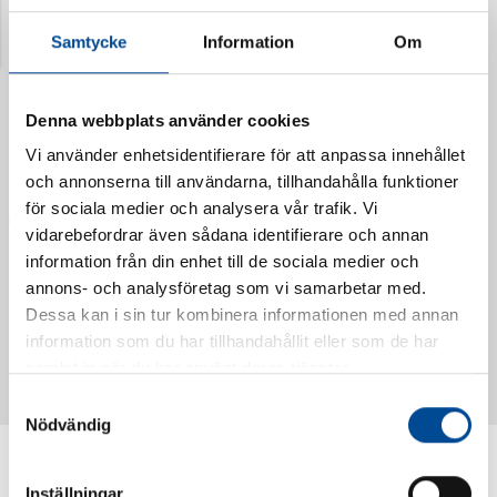
Senast visade produkter
Samtycke
Information
Om
Denna webbplats använder cookies
Vi använder enhetsidentifierare för att anpassa innehållet
och annonserna till användarna, tillhandahålla funktioner
för sociala medier och analysera vår trafik. Vi
vidarebefordrar även sådana identifierare och annan
information från din enhet till de sociala medier och
annons- och analysföretag som vi samarbetar med.
Vattendoserare Mixometer
Spårkniv Mördarsnigeln
Dessa kan i sin tur kombinera informationen med annan
62385
62617
information som du har tillhandahållit eller som de har
samlat in när du har använt deras tjänster.
Samtyckesval
Nödvändig
Inställningar