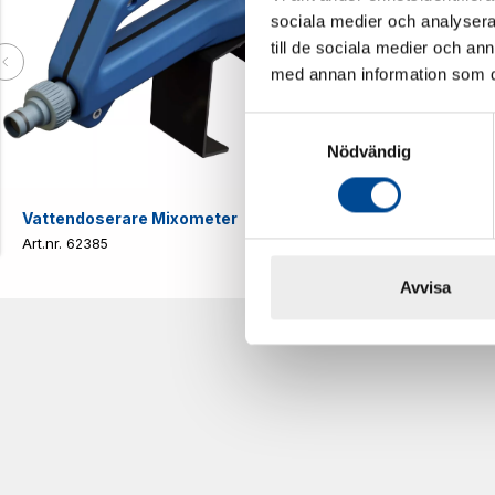
sociala medier och analysera 
till de sociala medier och a
med annan information som du 
Samtyckesval
Nödvändig
Vattendoserare Mixometer
Spårkniv Mö
62385
62617
Avvisa