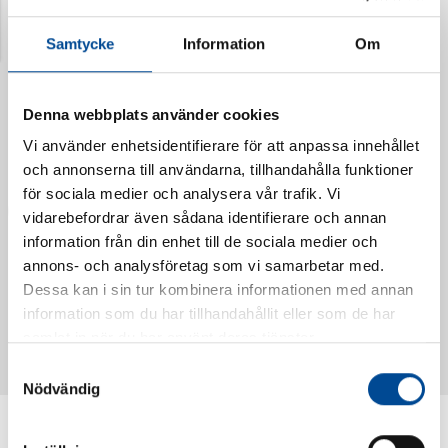
Senast visade produkter
Samtycke
Information
Om
Denna webbplats använder cookies
Vi använder enhetsidentifierare för att anpassa innehållet
och annonserna till användarna, tillhandahålla funktioner
för sociala medier och analysera vår trafik. Vi
vidarebefordrar även sådana identifierare och annan
information från din enhet till de sociala medier och
annons- och analysföretag som vi samarbetar med.
Dessa kan i sin tur kombinera informationen med annan
Vattendoserare Mixometer
Spårkniv Mördarsnigeln
information som du har tillhandahållit eller som de har
62385
62617
samlat in när du har använt deras tjänster.
Samtyckesval
Nödvändig