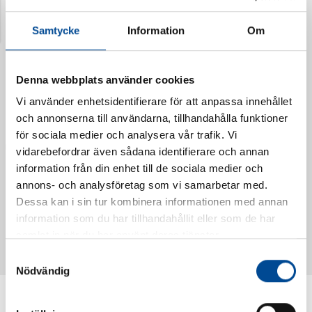
Senast visade produkter
Samtycke
Information
Om
Denna webbplats använder cookies
Vi använder enhetsidentifierare för att anpassa innehållet
och annonserna till användarna, tillhandahålla funktioner
för sociala medier och analysera vår trafik. Vi
vidarebefordrar även sådana identifierare och annan
information från din enhet till de sociala medier och
annons- och analysföretag som vi samarbetar med.
Dessa kan i sin tur kombinera informationen med annan
Vattendoserare Mixometer
Spårkniv Mördarsnigeln
information som du har tillhandahållit eller som de har
62385
62617
samlat in när du har använt deras tjänster.
Samtyckesval
Nödvändig