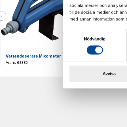
sociala medier och analysera 
till de sociala medier och a
med annan information som du 
Samtyckesval
Nödvändig
Vattendoserare Mixometer
Spårkniv Mö
62385
62617
Avvisa