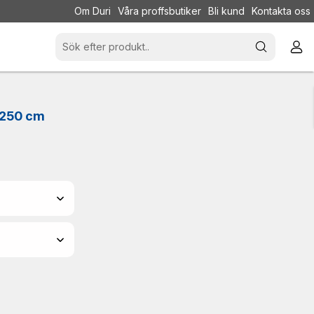
Om Duri
Våra proffsbutiker
Bli kund
Kontakta oss
k 250 cm