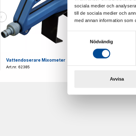
sociala medier och analysera 
till de sociala medier och a
med annan information som du 
Samtyckesval
Nödvändig
Vattendoserare Mixometer
Spårkniv Mö
62385
62617
Avvisa