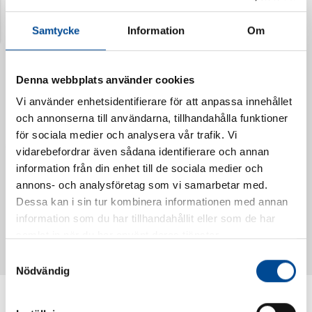
Senast visade produkter
Samtycke
Information
Om
Denna webbplats använder cookies
Vi använder enhetsidentifierare för att anpassa innehållet
och annonserna till användarna, tillhandahålla funktioner
för sociala medier och analysera vår trafik. Vi
vidarebefordrar även sådana identifierare och annan
information från din enhet till de sociala medier och
annons- och analysföretag som vi samarbetar med.
Dessa kan i sin tur kombinera informationen med annan
Vattendoserare Mixometer
Spårkniv Mördarsnigeln
information som du har tillhandahållit eller som de har
62385
62617
samlat in när du har använt deras tjänster.
Samtyckesval
Nödvändig