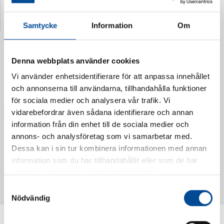
Senast visade produkter
Samtycke
Information
Om
Denna webbplats använder cookies
Vi använder enhetsidentifierare för att anpassa innehållet
och annonserna till användarna, tillhandahålla funktioner
för sociala medier och analysera vår trafik. Vi
vidarebefordrar även sådana identifierare och annan
information från din enhet till de sociala medier och
annons- och analysföretag som vi samarbetar med.
Dessa kan i sin tur kombinera informationen med annan
Vattendoserare Mixometer
Spårkniv Mördarsnigeln
information som du har tillhandahållit eller som de har
62385
62617
samlat in när du har använt deras tjänster.
Samtyckesval
Nödvändig