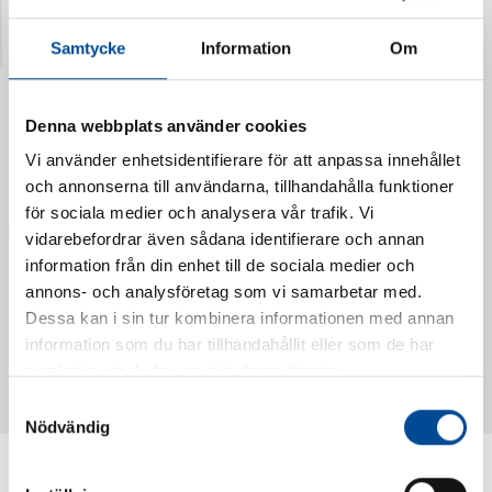
Senast visade produkter
Samtycke
Information
Om
Denna webbplats använder cookies
Vi använder enhetsidentifierare för att anpassa innehållet
och annonserna till användarna, tillhandahålla funktioner
för sociala medier och analysera vår trafik. Vi
vidarebefordrar även sådana identifierare och annan
information från din enhet till de sociala medier och
annons- och analysföretag som vi samarbetar med.
Dessa kan i sin tur kombinera informationen med annan
Vattendoserare Mixometer
Spårkniv Mördarsnigeln
information som du har tillhandahållit eller som de har
62385
62617
samlat in när du har använt deras tjänster.
Samtyckesval
Nödvändig