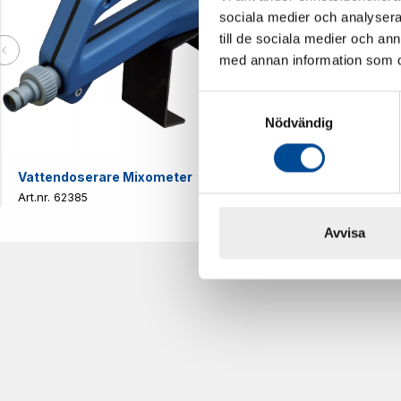
sociala medier och analysera 
till de sociala medier och a
med annan information som du 
Samtyckesval
Nödvändig
Vattendoserare Mixometer
Spårkniv Mö
62385
62617
Avvisa