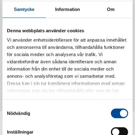
Samtycke
Information
Om
Denna webbplats använder cookies
Vi använder enhetsidentifierare för att anpassa innehållet
och annonserna till användarna, tillhandahålla funktioner
för sociala medier och analysera vår trafik. Vi
vidarebefordrar även sådana identifierare och annan
information från din enhet till de sociala medier och
annons- och analysföretag som vi samarbetar med.
Vattendoserare Mixometer
Spårkniv Mördarsnigeln
Dessa kan i sin tur kombinera informationen med annan
62385
62617
information som du har tillhandahållit eller som de har
samlat in när du har använt deras tjänster.
Samtyckesval
Nödvändig
Inställningar