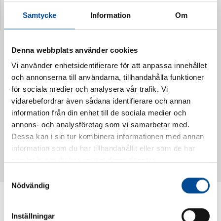
Samtycke
Information
Om
Denna webbplats använder cookies
Vi använder enhetsidentifierare för att anpassa innehållet
och annonserna till användarna, tillhandahålla funktioner
för sociala medier och analysera vår trafik. Vi
vidarebefordrar även sådana identifierare och annan
information från din enhet till de sociala medier och
annons- och analysföretag som vi samarbetar med.
Vattendoserare Mixometer
Spårkniv Mördarsnigeln
Dessa kan i sin tur kombinera informationen med annan
62385
62617
information som du har tillhandahållit eller som de har
samlat in när du har använt deras tjänster.
Samtyckesval
Nödvändig
Inställningar