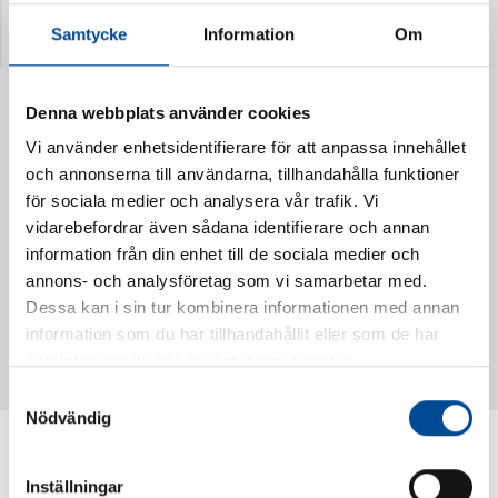
Samtycke
Information
Om
Denna webbplats använder cookies
Vi använder enhetsidentifierare för att anpassa innehållet
och annonserna till användarna, tillhandahålla funktioner
för sociala medier och analysera vår trafik. Vi
vidarebefordrar även sådana identifierare och annan
information från din enhet till de sociala medier och
annons- och analysföretag som vi samarbetar med.
Vattendoserare Mixometer
Spårkniv Mördarsnigeln
Dessa kan i sin tur kombinera informationen med annan
62385
62617
information som du har tillhandahållit eller som de har
samlat in när du har använt deras tjänster.
Samtyckesval
Nödvändig
Inställningar