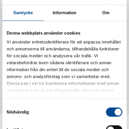
Senast visade produkter
Samtycke
Information
Om
Denna webbplats använder cookies
Vi använder enhetsidentifierare för att anpassa innehållet
och annonserna till användarna, tillhandahålla funktioner
för sociala medier och analysera vår trafik. Vi
vidarebefordrar även sådana identifierare och annan
information från din enhet till de sociala medier och
annons- och analysföretag som vi samarbetar med.
Dessa kan i sin tur kombinera informationen med annan
Vattendoserare Mixometer
Spårkniv Mördarsnigeln
information som du har tillhandahållit eller som de har
62385
62617
samlat in när du har använt deras tjänster.
Samtyckesval
Nödvändig