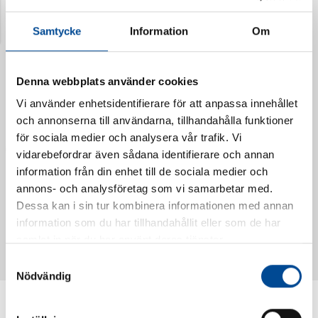
Senast visade produkter
Samtycke
Information
Om
Denna webbplats använder cookies
Vi använder enhetsidentifierare för att anpassa innehållet
och annonserna till användarna, tillhandahålla funktioner
för sociala medier och analysera vår trafik. Vi
vidarebefordrar även sådana identifierare och annan
information från din enhet till de sociala medier och
annons- och analysföretag som vi samarbetar med.
Dessa kan i sin tur kombinera informationen med annan
Vattendoserare Mixometer
Spårkniv Mördarsnigeln
information som du har tillhandahållit eller som de har
62385
62617
samlat in när du har använt deras tjänster.
Samtyckesval
Nödvändig