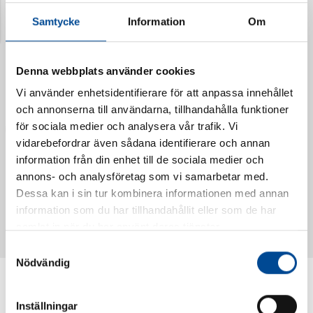
Samtycke
Information
Om
Denna webbplats använder cookies
Vi använder enhetsidentifierare för att anpassa innehållet
och annonserna till användarna, tillhandahålla funktioner
för sociala medier och analysera vår trafik. Vi
vidarebefordrar även sådana identifierare och annan
information från din enhet till de sociala medier och
annons- och analysföretag som vi samarbetar med.
Vattendoserare Mixometer
Spårkniv Mördarsnigeln
Dessa kan i sin tur kombinera informationen med annan
62385
62617
information som du har tillhandahållit eller som de har
samlat in när du har använt deras tjänster.
Samtyckesval
Nödvändig
Inställningar