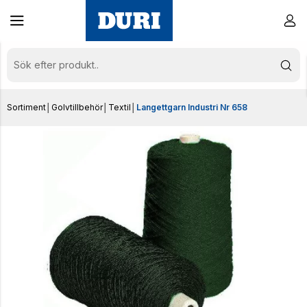
Sortiment
│
Golvtillbehör
│
Textil
│
Langettgarn Industri Nr 658