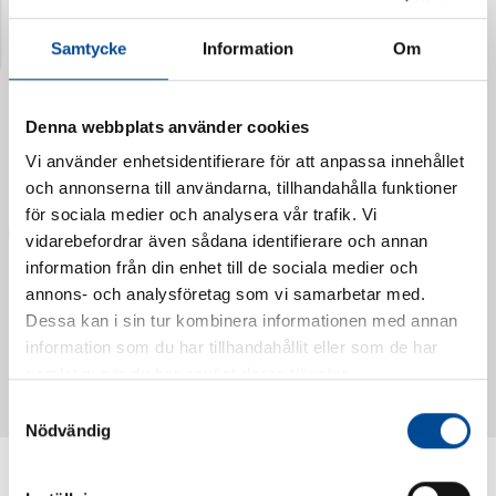
Senast visade produkter
Samtycke
Information
Om
Denna webbplats använder cookies
Vi använder enhetsidentifierare för att anpassa innehållet
och annonserna till användarna, tillhandahålla funktioner
för sociala medier och analysera vår trafik. Vi
vidarebefordrar även sådana identifierare och annan
information från din enhet till de sociala medier och
annons- och analysföretag som vi samarbetar med.
Dessa kan i sin tur kombinera informationen med annan
Vattendoserare Mixometer
Spårkniv Mördarsnigeln
information som du har tillhandahållit eller som de har
62385
62617
samlat in när du har använt deras tjänster.
Samtyckesval
Nödvändig