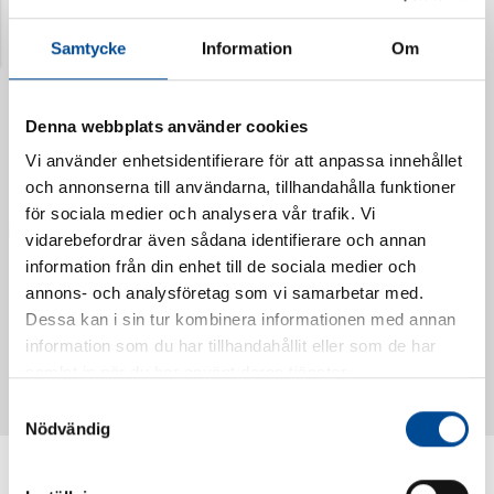
Senast visade produkter
Samtycke
Information
Om
Denna webbplats använder cookies
Vi använder enhetsidentifierare för att anpassa innehållet
och annonserna till användarna, tillhandahålla funktioner
för sociala medier och analysera vår trafik. Vi
vidarebefordrar även sådana identifierare och annan
information från din enhet till de sociala medier och
annons- och analysföretag som vi samarbetar med.
Dessa kan i sin tur kombinera informationen med annan
Vattendoserare Mixometer
Spårkniv Mördarsnigeln
information som du har tillhandahållit eller som de har
62385
62617
samlat in när du har använt deras tjänster.
Samtyckesval
Nödvändig