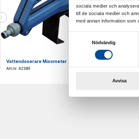
sociala medier och analysera 
till de sociala medier och a
med annan information som du 
Samtyckesval
Nödvändig
Vattendoserare Mixometer
Spårkniv Mö
62385
62617
Avvisa