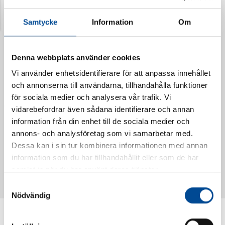
Senast visade produkter
Samtycke
Information
Om
Denna webbplats använder cookies
Vi använder enhetsidentifierare för att anpassa innehållet
och annonserna till användarna, tillhandahålla funktioner
för sociala medier och analysera vår trafik. Vi
vidarebefordrar även sådana identifierare och annan
information från din enhet till de sociala medier och
annons- och analysföretag som vi samarbetar med.
Dessa kan i sin tur kombinera informationen med annan
Vattendoserare Mixometer
Spårkniv Mördarsnigeln
information som du har tillhandahållit eller som de har
62385
62617
samlat in när du har använt deras tjänster.
Samtyckesval
Nödvändig