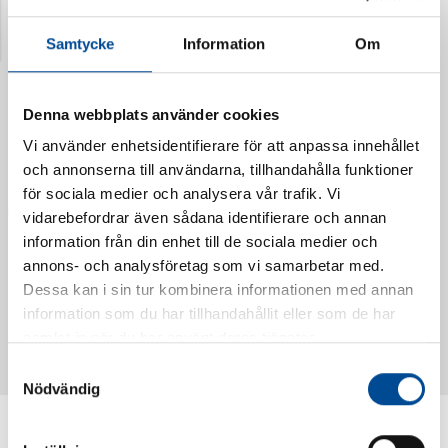
Senast visade produkter
Samtycke
Information
Om
Denna webbplats använder cookies
Vi använder enhetsidentifierare för att anpassa innehållet
och annonserna till användarna, tillhandahålla funktioner
för sociala medier och analysera vår trafik. Vi
vidarebefordrar även sådana identifierare och annan
information från din enhet till de sociala medier och
annons- och analysföretag som vi samarbetar med.
Dessa kan i sin tur kombinera informationen med annan
Vattendoserare Mixometer
Spårkniv Mördarsnigeln
information som du har tillhandahållit eller som de har
62385
62617
samlat in när du har använt deras tjänster.
Samtyckesval
Nödvändig