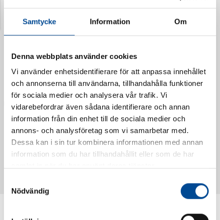
Senast visade produkter
Samtycke
Information
Om
Denna webbplats använder cookies
Vi använder enhetsidentifierare för att anpassa innehållet
och annonserna till användarna, tillhandahålla funktioner
för sociala medier och analysera vår trafik. Vi
vidarebefordrar även sådana identifierare och annan
information från din enhet till de sociala medier och
annons- och analysföretag som vi samarbetar med.
Dessa kan i sin tur kombinera informationen med annan
Vattendoserare Mixometer
Spårkniv Mördarsnigeln
information som du har tillhandahållit eller som de har
62385
62617
samlat in när du har använt deras tjänster.
Samtyckesval
Nödvändig