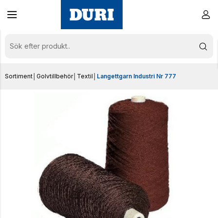
Sortiment
│
Golvtillbehör
│
Textil
│
Langettgarn Industri Nr 777