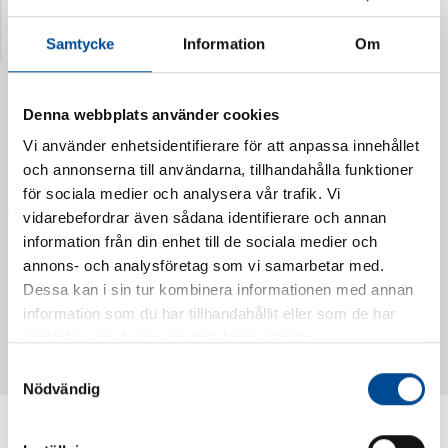
Senast visade produkter
Samtycke
Information
Om
Denna webbplats använder cookies
Vi använder enhetsidentifierare för att anpassa innehållet
och annonserna till användarna, tillhandahålla funktioner
för sociala medier och analysera vår trafik. Vi
vidarebefordrar även sådana identifierare och annan
information från din enhet till de sociala medier och
annons- och analysföretag som vi samarbetar med.
Dessa kan i sin tur kombinera informationen med annan
Vattendoserare Mixometer
Spårkniv Mördarsnigeln
information som du har tillhandahållit eller som de har
62385
62617
samlat in när du har använt deras tjänster.
Samtyckesval
Nödvändig